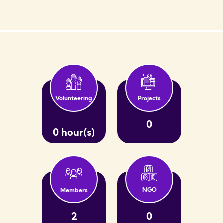
Volunteering
Projects
0
0 hour(s)
NGO
Members
2
0