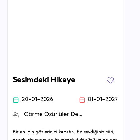
Sesimdeki Hikaye
20-01-2026
01-01-2027
Görme Özürlüler Derneği(GÖZDER)
Bir an için gözlerinizi kapatın. En sevdiğiniz şiiri,
çocukluğunuzun en heyecanlı öyküsünü ya da size