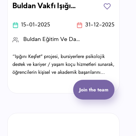
Buldan Vakfı Işığını Keşfet Projesi İçin Gönüllü Psikolog, Kariyer / Yaşam Koçlarını Arıyor!
15-01-2025
31-12-2025
Buldan Eğitim Ve Dayanışma Vakfı
“Işığını Keşfet" projesi, bursiyerlere psikolojik
destek ve kariyer / yaşam koçu hizmetleri sunarak,
öğrencilerin kişisel ve akademik başarılarını
artırmayı, “iyi olma hallerini” desteklemeyi
amaçlamaktadır.
Join the team