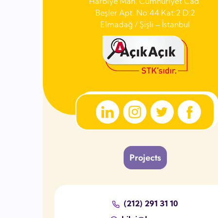
Harbiye Mah. Cumhuriyet Cad.
Beşler Apt. No:44 Kat:2 D:2
Elmadağ / Şişli – İstanbul
Projects
(212) 291 31 10