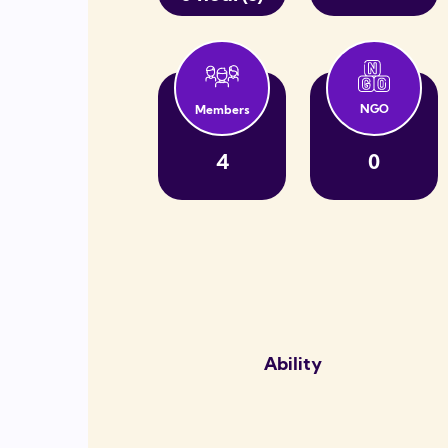
Akbanklı Gönüllüler KAÇUV'un Dilek Ağacı'na 
09-12-2022
26-12-
NGO
Members
Kanserli Çocuklara Umut Vakfı (KAÇUV)
4
0
Yeni Yıl'da çocuklarımızı yalnız bırakmıyoru
yılda yapa cağın her bağış tedavisi devam 
çocuklar için umuda dönüşüyor.
Project is compl
Ability