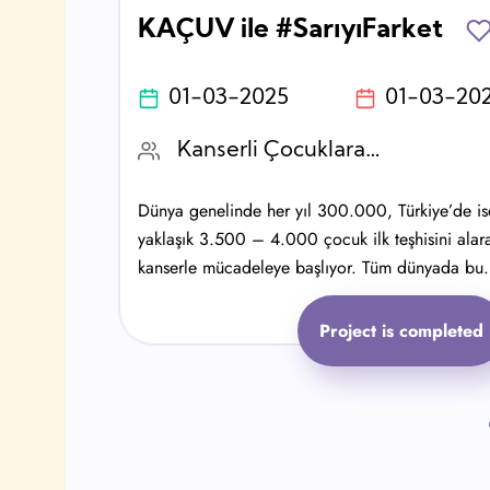
Destek Oluyor!
KAÇUV ile #SarıyıFarket
2022
01-03-2025
01-03-20
Kanserli Çocuklara Umut Vakfı (KAÇUV)
z! Yeni
Dünya genelinde her yıl 300.000, Türkiye’de is
eden
yaklaşık 3.500 – 4.000 çocuk ilk teşhisini alar
kanserle mücadeleye başlıyor. Tüm dünyada bu
mücadeleye dikkat çeken bir gün var: 15 Şubat
Çocukluk Çağı Kanseri Günü.
eted
Project is completed