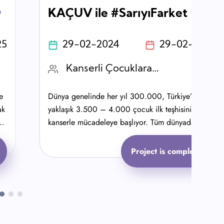
KAÇUV ile #SarıyıFarket
25
29-02-2024
29-02-2024
Kanserli Çocuklara Umut Vakfı (KAÇUV)
e
Dünya genelinde her yıl 300.000, Türkiye’de ise
ak
yaklaşık 3.500 – 4.000 çocuk ilk teşhisini alarak
kanserle mücadeleye başlıyor. Tüm dünyada bu
mücadeleye dikkat çeken bir gün var: 15 Şubat
Çocukluk Çağı Kanseri Günü.
Project is completed