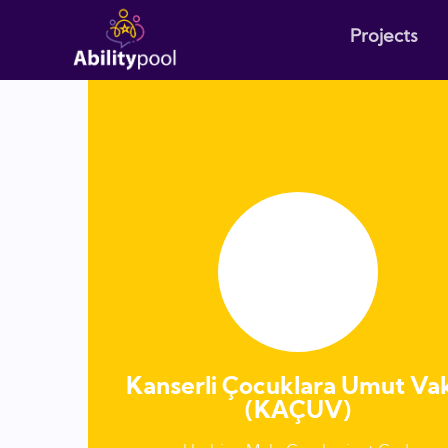
Projects
Kanserli Çocuklara Umut Vak
(KAÇUV)