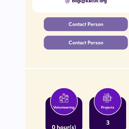
bilgi@kacuv.org
Contact Person
Contact Person
Volunteering
Projects
3
0 hour(s)