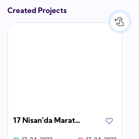
Created Projects
17 Nisan'da Maraton İzmir'de Köyde Daha İyi Eği̇ti̇m İçin Koşuyoruz!