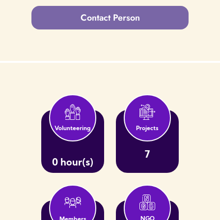
Contact Person
Volunteering
Projects
7
0 hour(s)
NGO
Members