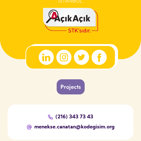
İSTANBUL
Projects
(216) 343 73 43
menekse.canatan@kodegisim.org