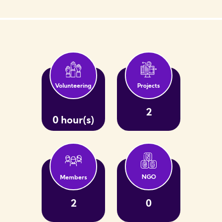
Volunteering
Projects
2
0 hour(s)
NGO
Members
2
0