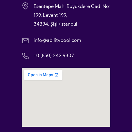
Esentepe Mah. Büyükdere Cad. No:
199, Levent 199,
34394, Şişli/İstanbul
info@abilitypool.com
+0 (850) 242 9307