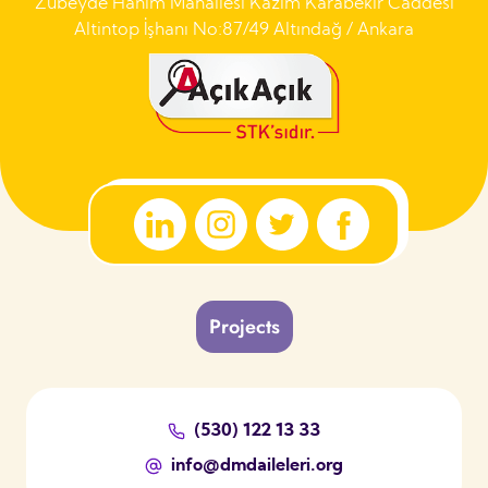
Zübeyde Hanım Mahallesi Kazım Karabekir Caddesi
Altintop İşhanı No:87/49 Altındağ / Ankara
Projects
(530) 122 13 33
info@dmdaileleri.org