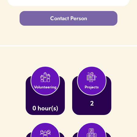
Contact Person
Volunteering
Projects
2
0 hour(s)