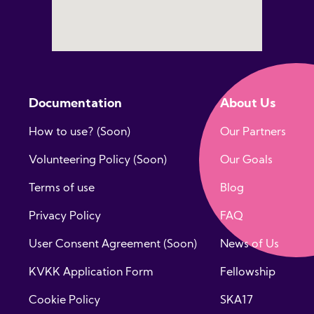
Documentation
About Us
How to use? (Soon)
Our Partners
Volunteering Policy (Soon)
Our Goals
Terms of use
Blog
Privacy Policy
FAQ
User Consent Agreement (Soon)
News of Us
KVKK Application Form
Fellowship
Cookie Policy
SKA17